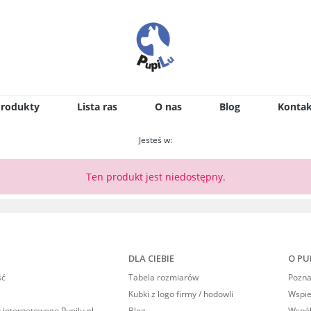
Produkty
Lista ras
O nas
Blog
Kontak
Jesteś w:
Ten produkt jest niedostępny.
DLA CIEBIE
O PU
ść
Tabela rozmiarów
Poznaj
Kubki z logo firmy / hodowli
Wspi
 internetowego Pupilu.pl
Blog
Współ