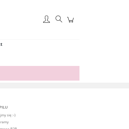
Zarejestruj się
Zaloguj się
t
PILU
my się :-)
eramy
praca B2B