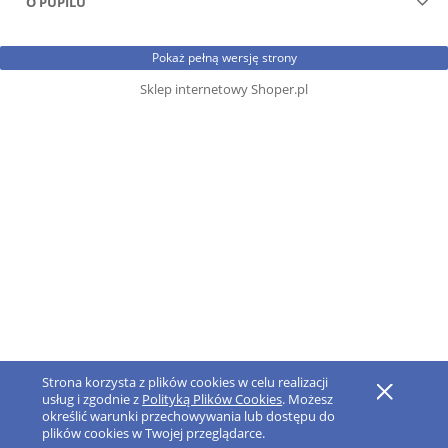
O PUPILU
Pokaż pełną wersję strony
Sklep internetowy Shoper.pl
Strona korzysta z plików cookies w celu realizacji
usług i zgodnie z
Polityką Plików Cookies
. Możesz
określić warunki przechowywania lub dostępu do
plików cookies w Twojej przeglądarce.