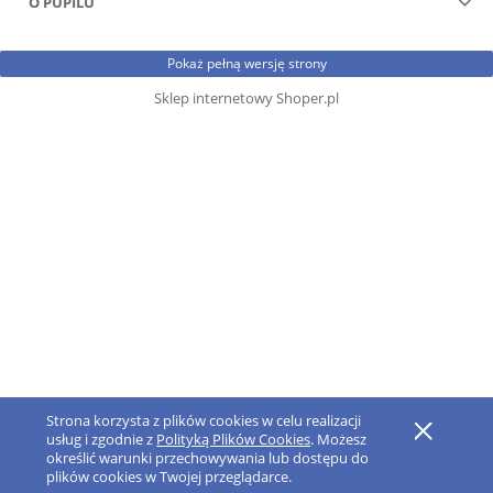
O PUPILU
Pokaż pełną wersję strony
Sklep internetowy Shoper.pl
Strona korzysta z plików cookies w celu realizacji
usług i zgodnie z
Polityką Plików Cookies
. Możesz
określić warunki przechowywania lub dostępu do
plików cookies w Twojej przeglądarce.