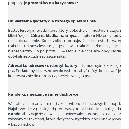
propozycje
prezentów na baby shower
.
Uniwersalne gadżety dla każdego opiekuna psa
Bestsellerowym produktem, który pokochało mnóstwo naszych
klientów jest
żółta nakładka na smycz
z napisem Nie podchodź,
nie dotykaj mnie. Kolor żółty informuje, że pies jest chory, w
trakcie rekonwalescencji, jest w trakcie szkolenia, jest
niebezpieczny lub po prostu… właściciel nie chce aby obcy ludzie
dotykali jego cudnego szczeniaka.
Adresatki, adresówki, identyfikatory
– to niezbędnik każdego
psa. Posiadamy kilka wzorów do wyboru, abyś mógł dopasować je
kolorystycznie do obroży czy szelek swojego psa.
Kundelki, mieszańce i inne dachowce
W ofercie mamy nie tylko wizerunki rasowych pupili.
Najobszerniejszą kategorią w naszym sklepie jest kategoria
Kundelki
. Znajdziesz w niej uniwersalne wzory, koszulki z
zabawnymi tekstami, które dotyczą wszystkich opiekunów psów
– bez wyjątków!