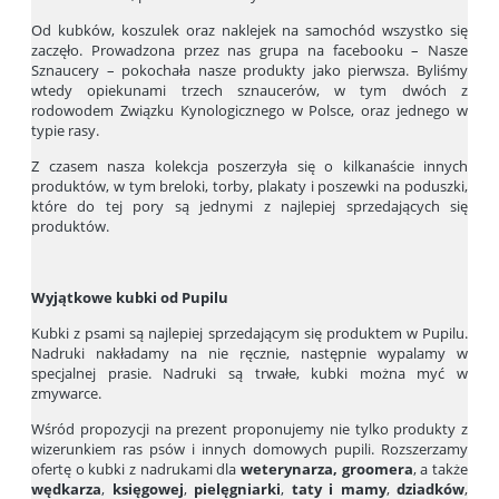
Od kubków, koszulek oraz naklejek na samochód wszystko się
zaczęło. Prowadzona przez nas grupa na facebooku – Nasze
Sznaucery – pokochała nasze produkty jako pierwsza. Byliśmy
wtedy opiekunami trzech sznaucerów, w tym dwóch z
rodowodem Związku Kynologicznego w Polsce, oraz jednego w
typie rasy.
Z czasem nasza kolekcja poszerzyła się o kilkanaście innych
produktów, w tym breloki, torby, plakaty i poszewki na poduszki,
które do tej pory są jednymi z najlepiej sprzedających się
produktów.
Wyjątkowe kubki od Pupilu
Kubki z psami są najlepiej sprzedającym się produktem w Pupilu.
Nadruki nakładamy na nie ręcznie, następnie wypalamy w
specjalnej prasie. Nadruki są trwałe, kubki można myć w
zmywarce.
Wśród propozycji na prezent proponujemy nie tylko produkty z
wizerunkiem ras psów i innych domowych pupili. Rozszerzamy
ofertę o kubki z nadrukami dla
weterynarza, groomera
, a także
wędkarza
,
księgowej
,
pielęgniarki
,
taty i mamy
,
dziadków
,