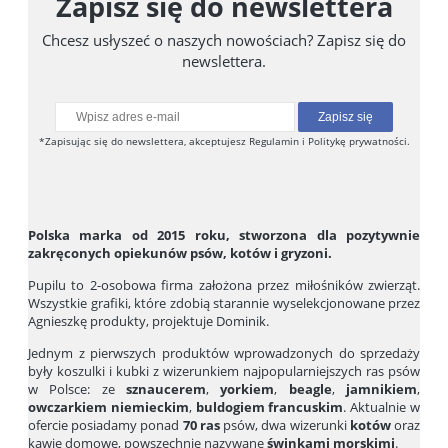
Zapisz się do newslettera
Chcesz usłyszeć o naszych nowościach? Zapisz się do
newslettera.
Zapisz się
*Zapisując się do newslettera, akceptujesz Regulamin i Politykę prywatności.
Polska marka od 2015 roku, stworzona dla pozytywnie
zakręconych opiekunów psów, kotów i gryzoni.
Pupilu to 2-osobowa firma założona przez miłośników zwierząt.
Wszystkie grafiki, które zdobią starannie wyselekcjonowane przez
Agnieszkę produkty, projektuje Dominik.
Jednym z pierwszych produktów wprowadzonych do sprzedaży
były koszulki i kubki z wizerunkiem najpopularniejszych ras psów
w Polsce: ze
sznaucerem
,
yorkiem
,
beagle
,
jamnikiem
,
owczarkiem niemieckim
,
buldogiem francuskim
. Aktualnie w
ofercie posiadamy ponad
70 ras
psów, dwa wizerunki
kotów
oraz
kawie domowe, powszechnie nazywane
świnkami morskimi
.