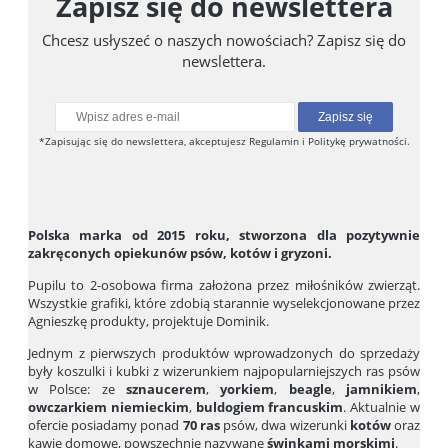
Zapisz się do newslettera
Chcesz usłyszeć o naszych nowościach? Zapisz się do
newslettera.
Zapisz się
*Zapisując się do newslettera, akceptujesz Regulamin i Politykę prywatności.
Polska marka od 2015 roku, stworzona dla pozytywnie
zakręconych opiekunów psów, kotów i gryzoni.
Pupilu to 2-osobowa firma założona przez miłośników zwierząt.
Wszystkie grafiki, które zdobią starannie wyselekcjonowane przez
Agnieszkę produkty, projektuje Dominik.
Jednym z pierwszych produktów wprowadzonych do sprzedaży
były koszulki i kubki z wizerunkiem najpopularniejszych ras psów
w Polsce: ze
sznaucerem
,
yorkiem
,
beagle
,
jamnikiem
,
owczarkiem niemieckim
,
buldogiem francuskim
. Aktualnie w
ofercie posiadamy ponad
70 ras
psów, dwa wizerunki
kotów
oraz
kawie domowe, powszechnie nazywane
świnkami morskimi
.