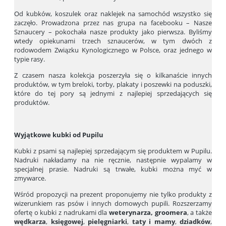
Od kubków, koszulek oraz naklejek na samochód wszystko się
zaczęło. Prowadzona przez nas grupa na facebooku – Nasze
Sznaucery – pokochała nasze produkty jako pierwsza. Byliśmy
wtedy opiekunami trzech sznaucerów, w tym dwóch z
rodowodem Związku Kynologicznego w Polsce, oraz jednego w
typie rasy.
Z czasem nasza kolekcja poszerzyła się o kilkanaście innych
produktów, w tym breloki, torby, plakaty i poszewki na poduszki,
które do tej pory są jednymi z najlepiej sprzedających się
produktów.
Wyjątkowe kubki od Pupilu
Kubki z psami są najlepiej sprzedającym się produktem w Pupilu.
Nadruki nakładamy na nie ręcznie, następnie wypalamy w
specjalnej prasie. Nadruki są trwałe, kubki można myć w
zmywarce.
Wśród propozycji na prezent proponujemy nie tylko produkty z
wizerunkiem ras psów i innych domowych pupili. Rozszerzamy
ofertę o kubki z nadrukami dla
weterynarza, groomera
, a także
wędkarza
,
księgowej
,
pielęgniarki
,
taty i mamy
,
dziadków
,