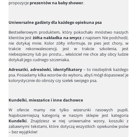
propozycje
prezentów na baby shower
.
Uniwersalne gadżety dla każdego opiekuna psa
Bestsellerowym produktem, który pokochało mnóstwo naszych
klientów jest
żółta nakładka na smycz
z napisem Nie podchodź,
nie dotykaj mnie. Kolor żółty informuje, że pies jest chory, w
trakcie rekonwalescencji, jest w trakcie szkolenia, jest
niebezpieczny lub po prostu… właściciel nie chce aby obcy ludzie
dotykali jego cudnego szczeniaka.
Adresatki, adresówki, identyfikatory
– to niezbędnik każdego
psa. Posiadamy kilka wzorów do wyboru, abyś mógł dopasować je
kolorystycznie do obroży czy szelek swojego psa.
Kundelki, mieszańce i inne dachowce
W ofercie mamy nie tylko wizerunki rasowych pupili.
Najobszerniejszą kategorią w naszym sklepie jest kategoria
Kundelki
. Znajdziesz w niej uniwersalne wzory, koszulki z
zabawnymi tekstami, które dotyczą wszystkich opiekunów psów
– bez wyjątków!