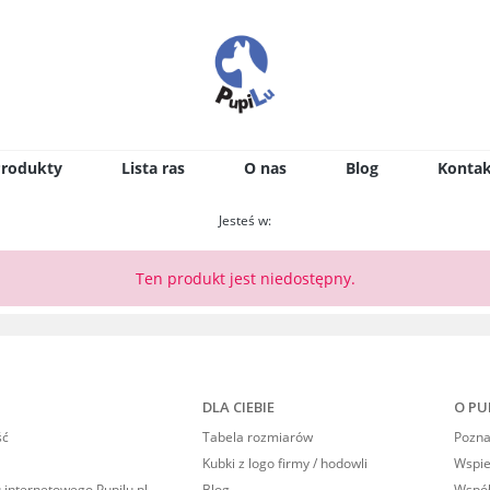
Produkty
Lista ras
O nas
Blog
Kontak
Jesteś w:
Ten produkt jest niedostępny.
DLA CIEBIE
O PU
ść
Tabela rozmiarów
Poznaj
Kubki z logo firmy / hodowli
Wspi
 internetowego Pupilu.pl
Blog
Współ