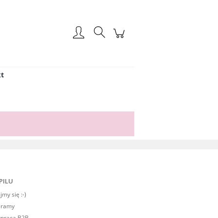
Zarejestruj się
Zaloguj się
t
PILU
my się :-)
eramy
praca B2B