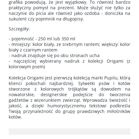
grafika powodują, że jest wyjątkowy. To również bardzo
praktyczny pomysł na prezent. Może służyć nie tylko za
naczynie do picia ale również jako ozdoba - doniczka na
sukulent czy pojemnik na długopisy.
Szczegóły:
- pojemność - 250 ml lub 350 ml
- mniejszy: kolor biały, ze srebrnym rantem; większy: kolor
biały z czarnym rantem
- nadruk znajduje się po obu stronach ucha
- najczęściej wybierany nadruk z kolekcji Origami (z
kolorowym psem)
Kolekcja Origami jest pierwszą kolekcją marki Pupilu, którą
klienci pokochali najbardziej. Sylwetki psów i kotów
stworzone z kolorowych trójkątów są dowodem na
nowatorskie, designerskie podejście do tworzenia
gadżetów z wizerunkiem zwierząt. Wprowadza świeżość i
jakość, a dzięki humorystycznemu tekstowi podkreśla
Twoją przynależność do grupy prawdziwych miłośników
kotów.