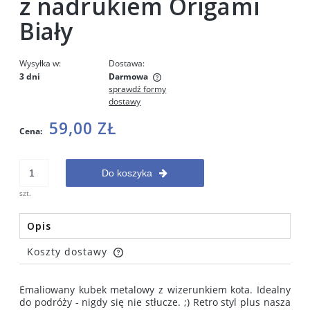
z nadrukiem Origami
Biały
Wysyłka w:
Dostawa:
3 dni
Darmowa
sprawdź formy
Cena nie zawiera ewentualnych kosztów płatności
dostawy
59,00 ZŁ
Cena:
Do koszyka
szt.
Opis
Koszty dostawy
Cena nie zawiera ewentualnych kosztów płatności
Emaliowany kubek metalowy z wizerunkiem kota. Idealny
do podróży - nigdy się nie stłucze. ;) Retro styl plus nasza