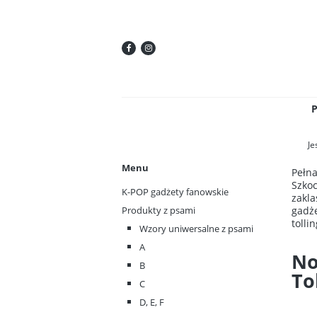
Je
Menu
Pełna
Szkoc
K-POP gadżety fanowskie
zakla
Produkty z psami
gadże
tollin
Wzory uniwersalne z psami
A
No
B
To
C
D, E, F