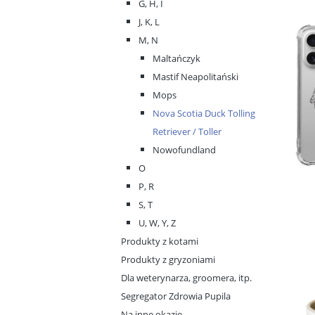
G, H, I
J, K, L
M, N
Maltańczyk
Mastif Neapolitański
Mops
Nova Scotia Duck Tolling
Retriever / Toller
Nowofundland
O
P, R
S, T
U, W, Y, Z
Produkty z kotami
Produkty z gryzoniami
Dla weterynarza, groomera, itp.
Segregator Zdrowia Pupila
Na inne okazje