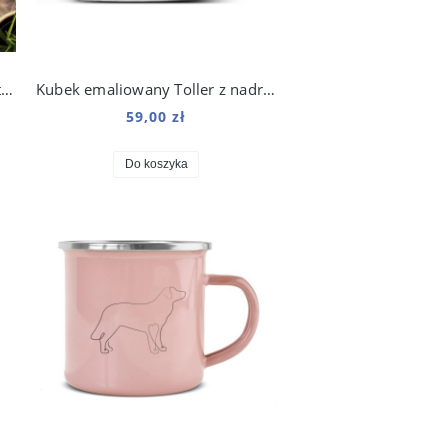
Podkładka pod mysz Tolling Retriever z nadrukiem Origami
Kubek emaliowany Toller z nadrukiem Origami Biały
59,00 zł
Do koszyka