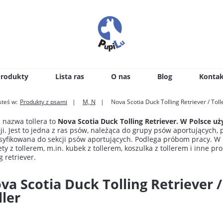
Produkty
Lista ras
O nas
Blog
Kontak
steś w:
Produkty z psami
M, N
Nova Scotia Duck Tolling Retriever / Toll
 nazwa tollera to
Nova Scotia Duck Tolling Retriever. W Polsce u
ji. Jest to jedna z ras psów, należąca do grupy psów aportujących,
syfikowana do sekcji psów aportujących. Podlega próbom pracy. W n
ty z tollerem, m.in. kubek z tollerem, koszulka z tollerem i inne p
g retriever.
va Scotia Duck Tolling Retriever /
ller