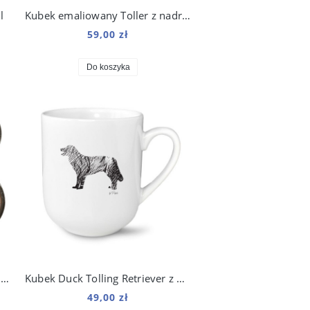
l
Kubek emaliowany Toller z nadrukiem Line Różowy
59,00 zł
Do koszyka
Brelok do kluczy z frędzlami Toller
Kubek Duck Tolling Retriever z nadrukiem Art 250 ml
49,00 zł