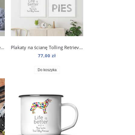
Plakat na ścianę Duck Tolling Retriever Origami do salonu
Plakaty na ścianę Tolling Retriever zestaw do salonu
77,00 zł
Do koszyka