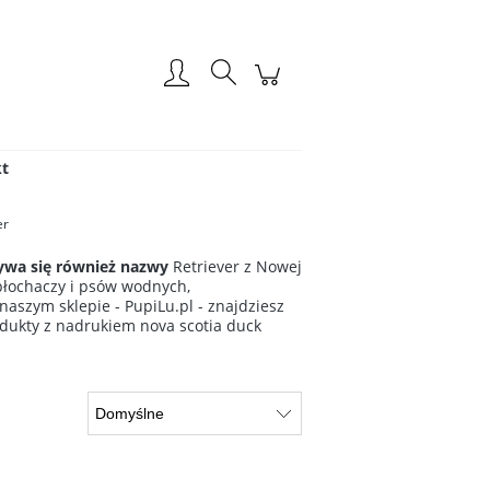
Zarejestruj się
Zaloguj się
t
er
żywa się również nazwy
Retriever z Nowej
 płochaczy i psów wodnych,
aszym sklepie - PupiLu.pl - znajdziesz
rodukty z nadrukiem nova scotia duck