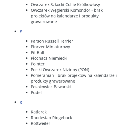
Owczarek Szkocki Collie Krótkowłosy
Owczarek Węgierski Komondor
- brak
projektów na kalendarze i produkty
grawerowane
P
Parson Russell Terrier
Pinczer Miniaturowy
Pit Bull
Płochacz Niemiecki
Pointer
Polski Owczarek Nizinny
(PON)
Pomeranian
- brak projektów na kalendarze i
produkty grawerowane
Posokowiec Bawarski
Pudel
R
Ratlerek
Rhodesian Ridgeback
Rottweiler