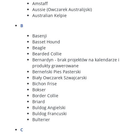
Amstaff
Aussie
(Owczarek Australijski)
Australian Kelpie
B
Basenji
Basset Hound
Beagle
Bearded Collie
Bernardyn
- brak projektów na kalendarze i
produkty grawerowane
Berneński Pies Pasterski
Biały Owczarek Szwajcarski
Bichon Frise
Bokser
Border Collie
Briard
Buldog Angielski
Buldog Francuski
Bulterier
C