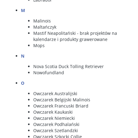
M
Malinois
Maltańczyk
Mastif Neapolitański
- brak projektów na
kalendarze i produkty grawerowane
Mops
N
Nova Scotia Duck Tolling Retriever
Nowofundland
O
Owczarek Australijski
Owczarek Belgijski Malinois
Owczarek Francuski Briard
Owczarek Kaukaski
Owczarek Niemiecki
Owczarek Podhalański
Owczarek Szetlandzki
Owczarek Szkocki Collie