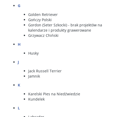
G
Golden Retriever
Gończy Polski
Gordon
(Seter Szkocki) - brak projektów na
kalendarze i produkty grawerowane
Grzywacz Chiński
H
Husky
J
Jack Russell Terrier
Jamnik
K
Karelski Pies na Niedźwiedzie
Kundelek
L
Labrador