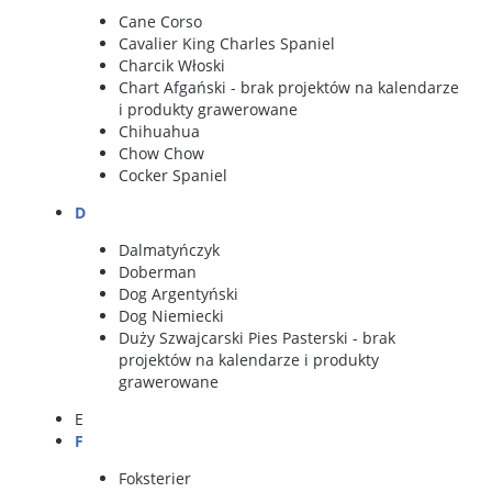
Cane Corso
Cavalier King Charles Spaniel
Charcik Włoski
Chart Afgański
- brak projektów na kalendarze
i produkty grawerowane
Chihuahua
Chow Chow
Cocker Spaniel
D
Dalmatyńczyk
Doberman
Dog Argentyński
Dog Niemiecki
Duży Szwajcarski Pies Pasterski
- brak
projektów na kalendarze i produkty
grawerowane
E
F
Foksterier