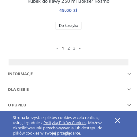
Kubek do kawy 250 ml Bokser Kosmo
49,00 zł
Do koszyka
«
1
2
3
»
INFORMACJE
DLA CIEBIE
O PUPILU
Strona korzysta z plików cookies w celu realizacji
Pokaż pełną wersję strony
usług i zgodnie z
Polityką Plików Cookies
. Możesz
określić warunki przechowywania lub dostępu do
Sklep internetowy Shoper.pl
plików cookies w Twojej przeglądarce.