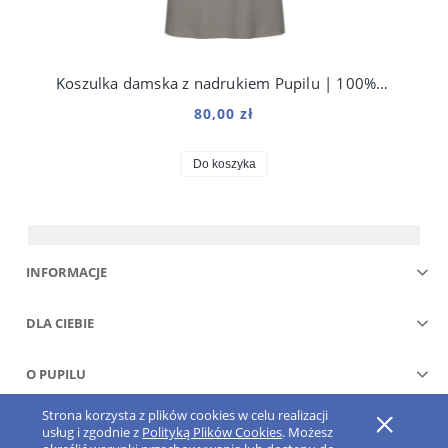
Koszulka damska z nadrukiem Pupilu | 100% bawełna organiczna premium
80,00 zł
Do koszyka
INFORMACJE
DLA CIEBIE
O PUPILU
Strona korzysta z plików cookies w celu realizacji
Pokaż pełną wersję strony
usług i zgodnie z
Polityką Plików Cookies
. Możesz