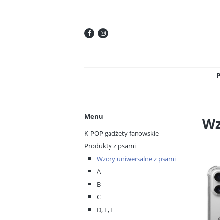
Menu
Wz
K-POP gadżety fanowskie
Produkty z psami
Wzory uniwersalne z psami
A
B
C
D, E, F