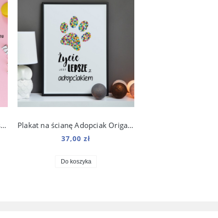
Do druku kalendarz / planer rasy do wyboru
Plakat na ścianę Adopciak Origami do salonu
37,00 zł
Do koszyka