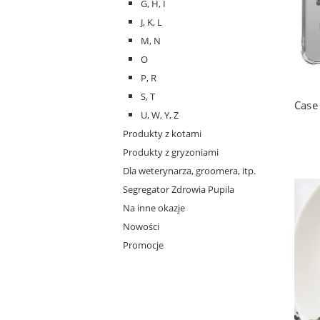
G, H, I
J, K, L
M, N
O
P, R
S, T
U, W, Y, Z
Produkty z kotami
Produkty z gryzoniami
Dla weterynarza, groomera, itp.
Segregator Zdrowia Pupila
Na inne okazje
Nowości
Promocje