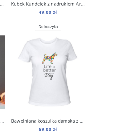
ubek do kawy 250 ml Kundelek Kosmo
Kubek Kundelek z nadrukiem Art 250 ml
49,00 zł
Do koszyka
Plakat na ścianę Tam dom mój, gdzie pies mój do salonu
Bawełniana koszulka damska z kolorowym psem
59,00 zł