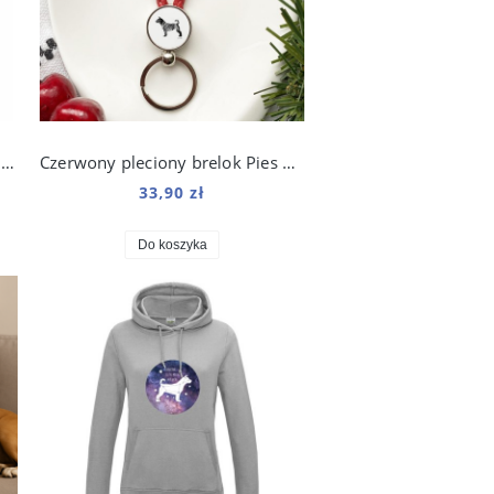
Kubek LATTE DUŻY 450 ML Kundelek
Czerwony pleciony brelok Pies Kundelek
33,90 zł
Do koszyka