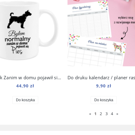
Kubek Zanim w domu pojawił się Pies 330 ml
44,90 zł
9,90 zł
Do koszyka
Do koszyka
«
1
2
3
4
»