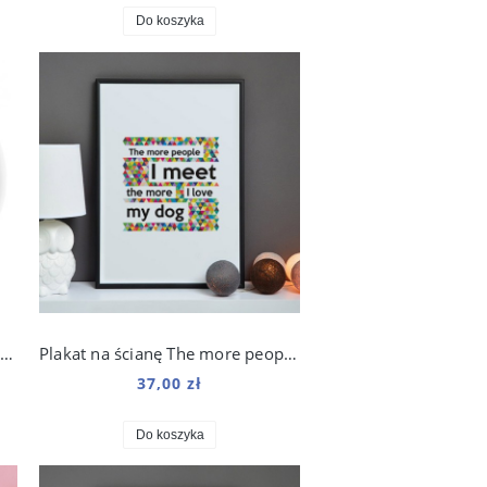
Do koszyka
Kubek z nadrukiem Agility Master Up 330 ml
Plakat na ścianę The more people do salonu
37,00 zł
Do koszyka