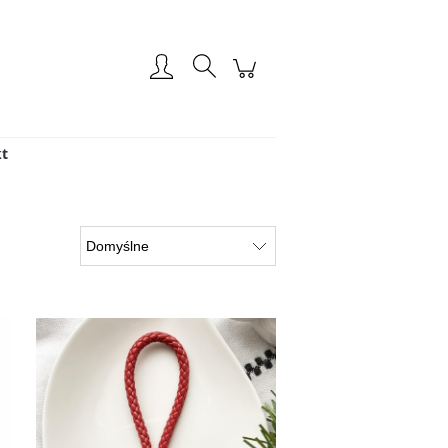
Zarejestruj się
Zaloguj się
t