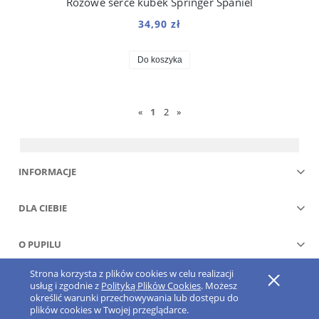
Różowe serce kubek Springer Spaniel
34,90 zł
Do koszyka
«
1
2
»
INFORMACJE
DLA CIEBIE
O PUPILU
Strona korzysta z plików cookies w celu realizacji
Pokaż pełną wersję strony
usług i zgodnie z
Polityką Plików Cookies
. Możesz
określić warunki przechowywania lub dostępu do
Sklep internetowy Shoper.pl
plików cookies w Twojej przeglądarce.