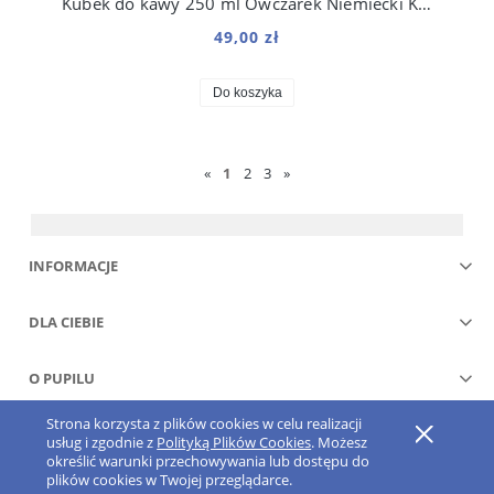
Kubek do kawy 250 ml Owczarek Niemiecki Kosmo
49,00 zł
Do koszyka
«
1
2
3
»
INFORMACJE
DLA CIEBIE
O PUPILU
Strona korzysta z plików cookies w celu realizacji
Pokaż pełną wersję strony
usług i zgodnie z
Polityką Plików Cookies
. Możesz
określić warunki przechowywania lub dostępu do
Sklep internetowy Shoper.pl
plików cookies w Twojej przeglądarce.