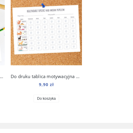
 druku plan lekcji rasy do wyboru
Do druku tablica motywacyjna do nauki dbania o psa dla dzieci
9,90 zł
Do koszyka