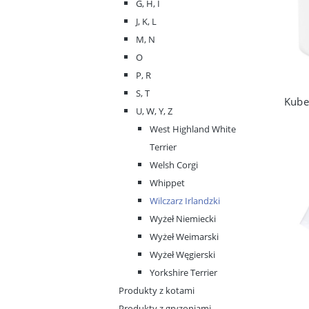
G, H, I
J, K, L
M, N
O
P, R
S, T
U, W, Y, Z
West Highland White
Terrier
Welsh Corgi
Whippet
Wilczarz Irlandzki
Wyżeł Niemiecki
Wyżeł Weimarski
Wyżeł Węgierski
Yorkshire Terrier
Produkty z kotami
Produkty z gryzoniami