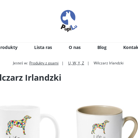
Produkty
Lista ras
O nas
Blog
Kontak
Jesteś w:
Produkty z psami
U, W, Y, Z
Wilczarz Irlandzki
lczarz Irlandzki