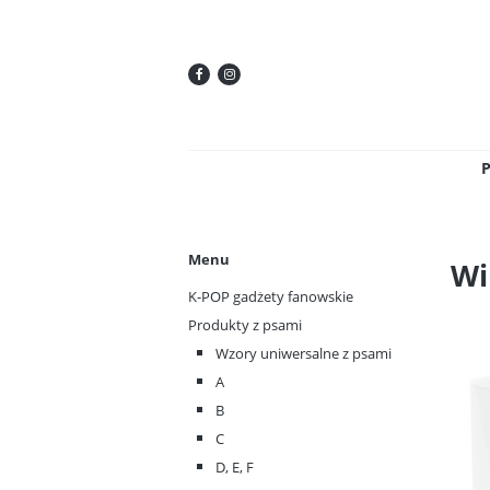
Menu
Wi
K-POP gadżety fanowskie
Produkty z psami
Wzory uniwersalne z psami
A
B
C
D, E, F