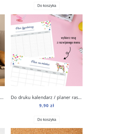
Do koszyka
Czarna poszewka na jaśka 40x40 z psią łapką
Do druku kalendarz / planer rasy do wyboru
9,90 zł
Do koszyka