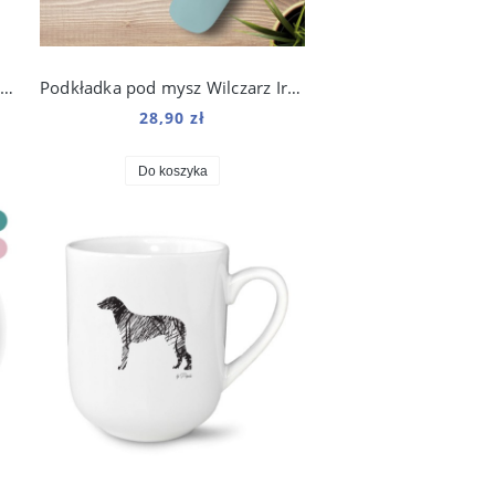
Kubek emaliowany Wilczarz Irlandzki z nadrukiem Origami Biały
Podkładka pod mysz Wilczarz Irlandzki z nadrukiem Origami
28,90 zł
Do koszyka