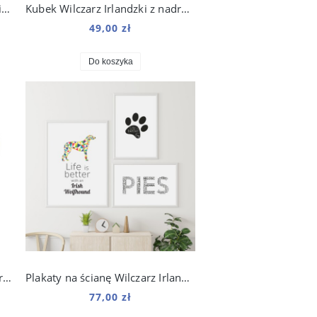
Kubek z psem Wilczarz Irlandzki Art 330 ml
Kubek Wilczarz Irlandzki z nadrukiem Art 250 ml
49,00 zł
Do koszyka
Kubek z psim nosem Czy zamierzasz to zjeść 250 ml
Plakaty na ścianę Wilczarz Irlandzki zestaw do salonu
77,00 zł