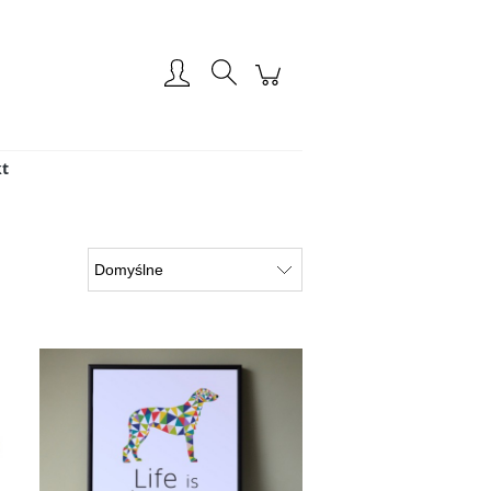
Zarejestruj się
Zaloguj się
t