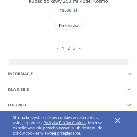
Kubek do kawy 250 ml Pudel Kosmo
49,00 zł
Do koszyka
«
1
2
3
»
INFORMACJE
DLA CIEBIE
O PUPILU
Strona korzysta z plików cookies w celu realizacji
Pokaż pełną wersję strony
usług i zgodnie z
Polityką Plików Cookies
. Możesz
określić warunki przechowywania lub dostępu do
Sklep internetowy Shoper.pl
plików cookies w Twojej przeglądarce.