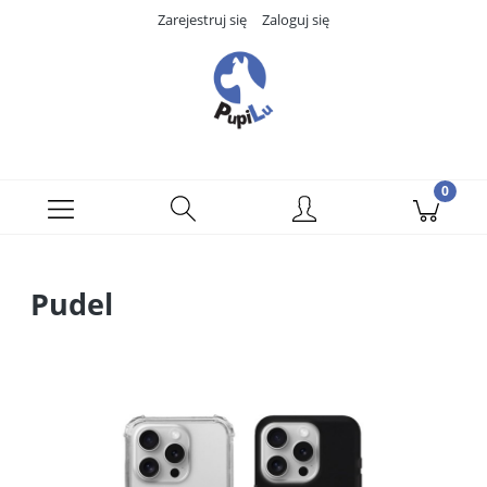
Zarejestruj się
Zaloguj się
Pudel