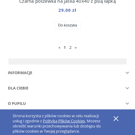
Czarna poszewka na jaśka 40x40 z psią łapką
29,00 zł
Do koszyka
«
1
2
»
INFORMACJE
DLA CIEBIE
O PUPILU
Strona korzysta z plików cookies w celu realizacji
Pokaż pełną wersję strony
usług i zgodnie z
Polityką Plików Cookies
. Możesz
określić warunki przechowywania lub dostępu do
Sklep internetowy Shoper.pl
plików cookies w Twojej przeglądarce.