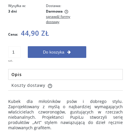
Wysyłka w:
Dostawa:
3 dni
Darmowa
sprawdź formy
Cena nie zawiera ewentualnych kosztów płatności
dostawy
44,90 ZŁ
Cena:
Do koszyka
szt.
Opis
Koszty dostawy
Cena nie zawiera ewentualnych kosztów płatności
Kubek dla miłośników psów i dobrego stylu.
Zaprojektowany z myślą o najbardziej wymagających
właścicielach czworonogów, gustujących w rzeczach
niebanalnych. Projektanci PupiLu stworzyli serię
produktów „Art” stylem nawiązującą do dzieł ręcznie
malowanych grafitem.