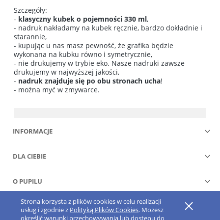
Szczegóły:
-
klasyczny kubek o pojemności 330 ml
,
- nadruk nakładamy na kubek ręcznie, bardzo dokładnie i
starannie,
- kupując u nas masz pewność, że grafika będzie
wykonana na kubku równo i symetrycznie,
- nie drukujemy w trybie eko. Nasze nadruki zawsze
drukujemy w najwyższej jakości,
-
nadruk znajduje się po obu stronach ucha
!
- można myć w zmywarce.
INFORMACJE
DLA CIEBIE
O PUPILU
Strona korzysta z plików cookies w celu realizacji
Pokaż pełną wersję strony
usług i zgodnie z
Polityką Plików Cookies
. Możesz
określić warunki przechowywania lub dostępu do