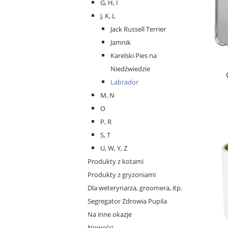
G, H, I
J, K, L
Jack Russell Terrier
Jamnik
Karelski Pies na
Niedźwiedzie
Labrador
M, N
O
P, R
S, T
U, W, Y, Z
Produkty z kotami
Produkty z gryzoniami
Dla weterynarza, groomera, itp.
Segregator Zdrowia Pupila
Na inne okazje
Nowości