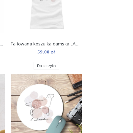
ubek LATTE DUŻY 450 ML Labrador
Taliowana koszulka damska LABRADOR kolekcja Boho
59,00 zł
Do koszyka