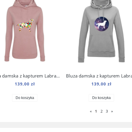
Bluza damska z kapturem Labrador Origami
139,00 zł
139,00 zł
Do koszyka
Do koszyka
«
1
2
3
»