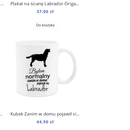
Kubek z psem Labrador Origami 330 ml
Plakat na ścianę Labrador Origami do salonu
37,00 zł
Do koszyka
lka damska kolorowy Labrador
Kubek Zanim w domu pojawił się Labrador 330 ml
44,90 zł