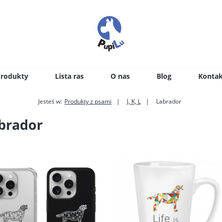
Produkty
Lista ras
O nas
Blog
Kontak
Jesteś w:
Produkty z psami
J, K, L
Labrador
brador