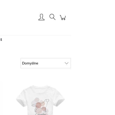
Zarejestruj się
Zaloguj się
t