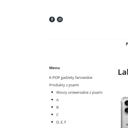
Menu
La
K-POP gadżety fanowskie
Produkty z psami
Wzory uniwersalne z psami
A
B
C
D, E, F