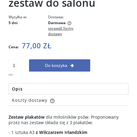
zestaw do salonu
Wysyłka w:
Dostawa:
5 dni
Darmowa
sprawdź formy
Cena nie zawiera ewentualnych kosztów płatności
dostawy
77,00 ZŁ
Cena:
Do koszyka
szt.
Opis
Koszty dostawy
Cena nie zawiera ewentualnych kosztów płatności
Zestaw plakatów
dla miłośników psów. Proponowany
przez nas zestaw składa się z 3 plakatów:
- 1 sztuka A3
z Wilczarzem Irlandzkim