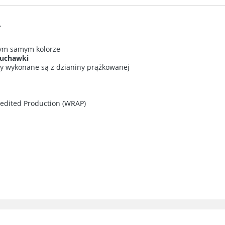
ie zawiera ewentualnych
.
w płatności
ym samym kolorze
łuchawki
uzy wykonane są z dzianiny prążkowanej
redited Production (WRAP)