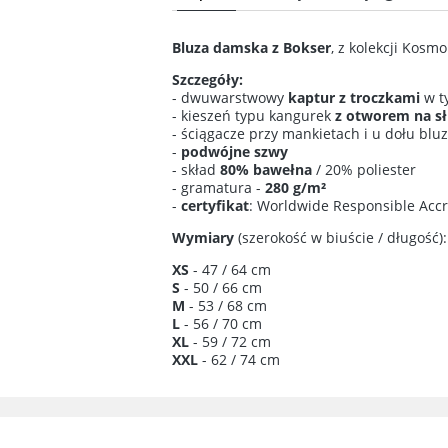
Cena n
Bluza damska z Bokser
, z kolekcji Kosmo
kosztó
Szczegóły:
- dwuwarstwowy
kaptur z troczkami
w t
- kieszeń typu kangurek
z otworem na s
- ściągacze przy mankietach i u dołu bl
-
podwójne szwy
- skład
80% bawełna
/ 20% poliester
- gramatura -
280 g/m²
-
certyfikat
: Worldwide Responsible Acc
Wymiary
(szerokość w biuście / długość):
XS
- 47 / 64 cm
S
- 50 / 66 cm
M
- 53 / 68 cm
L
- 56 / 70 cm
XL
- 59 / 72 cm
XXL
- 62 / 74 cm