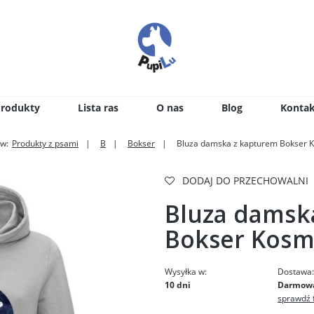
Produkty
Lista ras
O nas
Blog
Kontak
 w:
Produkty z psami
B
Bokser
Bluza damska z kapturem Bokser 
DODAJ DO PRZECHOWALNI
Bluza damsk
Bokser Kos
Wysyłka w:
Dostawa
10 dni
Darmow
sprawdź 