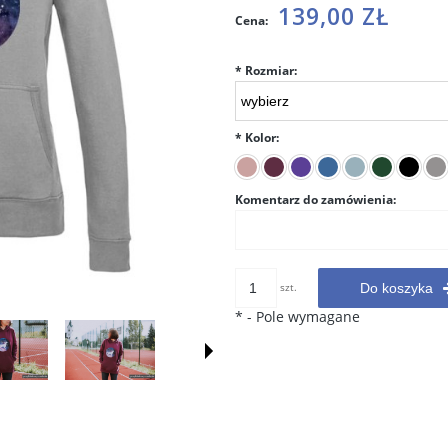
Cena nie zawiera ewentualnych
139,00 ZŁ
Cena:
kosztów płatności
*
Rozmiar:
*
Kolor:
Komentarz do zamówienia:
szt.
Do koszyka
*
- Pole wymagane