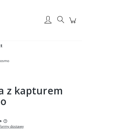
Zarejestruj się
Zaloguj się
t
Kosmo
a z kapturem
mo
:
a
formy dostawy