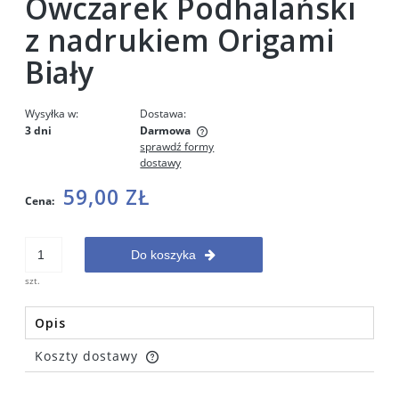
Owczarek Podhalański
z nadrukiem Origami
Biały
Wysyłka w:
Dostawa:
3 dni
Darmowa
sprawdź formy
Cena nie zawiera ewentualnych kosztów płatności
dostawy
59,00 ZŁ
Cena:
Do koszyka
szt.
Opis
Koszty dostawy
Cena nie zawiera ewentualnych kosztów płatności