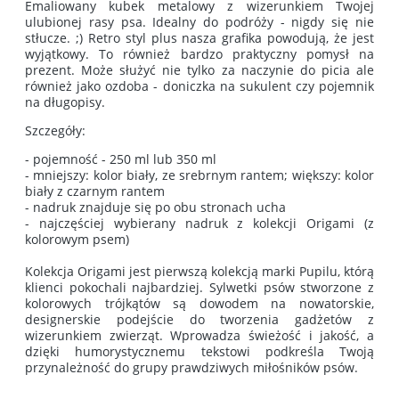
Emaliowany kubek metalowy z wizerunkiem Twojej
ulubionej rasy psa. Idealny do podróży - nigdy się nie
stłucze. ;) Retro styl plus nasza grafika powodują, że jest
wyjątkowy. To również bardzo praktyczny pomysł na
prezent. Może służyć nie tylko za naczynie do picia ale
również jako ozdoba - doniczka na sukulent czy pojemnik
na długopisy.
Szczegóły:
- pojemność - 250 ml lub 350 ml
- mniejszy: kolor biały, ze srebrnym rantem; większy: kolor
biały z czarnym rantem
- nadruk znajduje się po obu stronach ucha
- najczęściej wybierany nadruk z kolekcji Origami (z
kolorowym psem)
Kolekcja Origami jest pierwszą kolekcją marki Pupilu, którą
klienci pokochali najbardziej. Sylwetki psów stworzone z
kolorowych trójkątów są dowodem na nowatorskie,
designerskie podejście do tworzenia gadżetów z
wizerunkiem zwierząt. Wprowadza świeżość i jakość, a
dzięki humorystycznemu tekstowi podkreśla Twoją
przynależność do grupy prawdziwych miłośników psów.