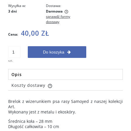
Wysyłka w:
Dostawa:
3 dni
Darmowa
sprawdź formy
Cena nie zawiera ewentualnych kosztów płatności
dostawy
40,00 ZŁ
Cena:
Do koszyka
szt.
Opis
Koszty dostawy
Cena nie zawiera ewentualnych kosztów płatności
Brelok z wizerunkiem psa rasy Samoyed z naszej kolekcji
Art.
Wykonany jest z metalu i ekoskóry.
Średnica koła – 28 mm
Długość całkowita – 10 cm