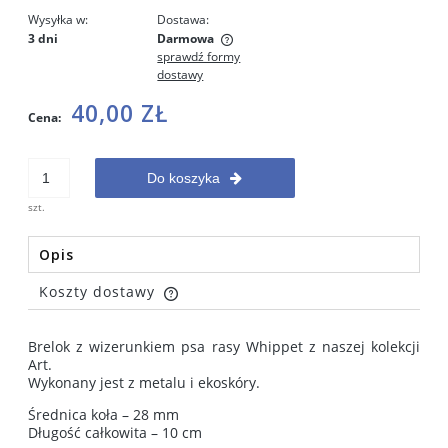
Wysyłka w:
Dostawa:
3 dni
Darmowa
sprawdź formy
Cena nie zawiera ewentualnych kosztów płatności
dostawy
40,00 ZŁ
Cena:
Do koszyka
szt.
Opis
Koszty dostawy
Cena nie zawiera ewentualnych kosztów płatności
Brelok z wizerunkiem psa rasy Whippet z naszej kolekcji
Art.
Wykonany jest z metalu i ekoskóry.
Średnica koła – 28 mm
Długość całkowita – 10 cm