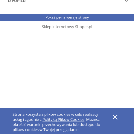
O PUPILU
Pokaż pełną wersję strony
Sklep internetowy Shoper.pl
Strona korzysta z plików cookies w celu realizacji
usług i zgodnie z
Polityką Plików Cookies
. Możesz
określić warunki przechowywania lub dostępu do
plików cookies w Twojej przeglądarce.