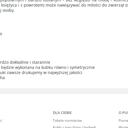
siężyca i z powrotem) może nawiązywać do miłości do zwierząt (cz
j osoby.
mo
rdzo dokładnie i starannie
a będzie wykonana na kubku równo i symetrycznie
ruki zawsze drukujemy w najwyższej jakości
cha
DLA CIEBIE
O PU
ść
Tabela rozmiarów
Poznaj
Kubki z logo firmy / hodowli
Wspi