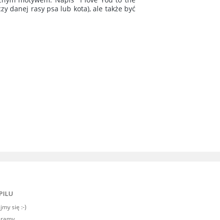
y danej rasy psa lub kota), ale także być
PILU
my się :-)
eramy