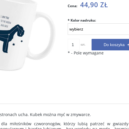
Cena nie zawiera ewentualnych
44,90 ZŁ
Cena:
kosztów płatności
*
Kolor nadruku:
szt.
Do koszyka
*
- Pole wymagane
ie zawiera ewentualnych
u stronach ucha. Kubek można myć w zmywarce.
w płatności
dla miłośników czworonogów, którzy lubią patrzeć w gwiazdy
 z popularnym i bardzo lubianym - bez względu na modę - kosmi