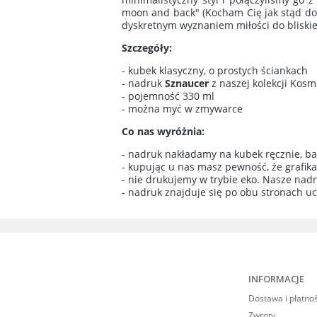
moon and back" (Kocham Cię jak stąd do k
dyskretnym wyznaniem miłości do bliskie
Szczegóły:
- kubek klasyczny, o prostych ściankach
- nadruk
Sznaucer
z naszej kolekcji Kos
- pojemność 330 ml
- można myć w zmywarce
Co nas wyróżnia:
- nadruk nakładamy na kubek ręcznie, ba
- kupując u nas masz pewność, że grafik
- nie drukujemy w trybie eko. Nasze nad
- nadruk znajduje się po obu stronach u
INFORMACJE
Dostawa i płatno
Zwroty