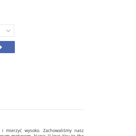
 i mierzyć wysoko. Zachowaliśmy nasz
cznym motywem. Napis "I love You to the