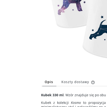
Opis
Koszty dostawy
Cena n
Kubek 330 ml
. Wzór znajduje się po ob
kosztó
Kubek z kolekcji
Kosmo
to propozycja 
minimalistyczny styl i połączyliśmy go