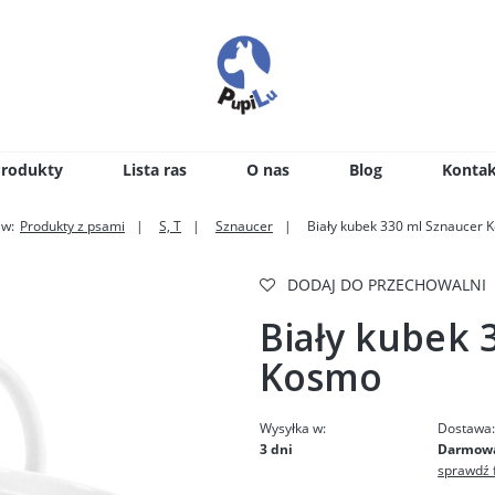
Produkty
Lista ras
O nas
Blog
Kontak
 w:
Produkty z psami
S, T
Sznaucer
Biały kubek 330 ml Sznaucer 
DODAJ DO PRZECHOWALNI
Biały kubek 
Kosmo
Wysyłka w:
Dostawa
3 dni
Darmow
sprawdź 