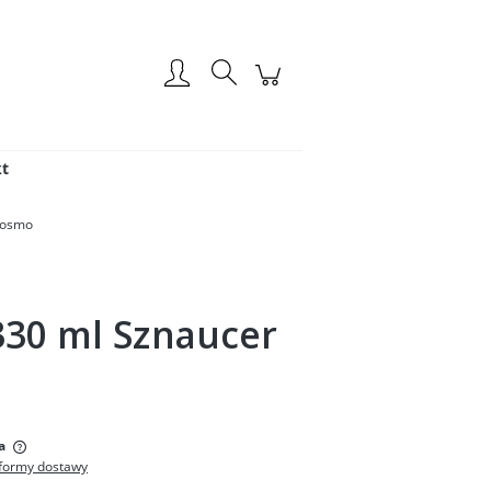
Zarejestruj się
Zaloguj się
t
Kosmo
330 ml Sznaucer
:
a
formy dostawy