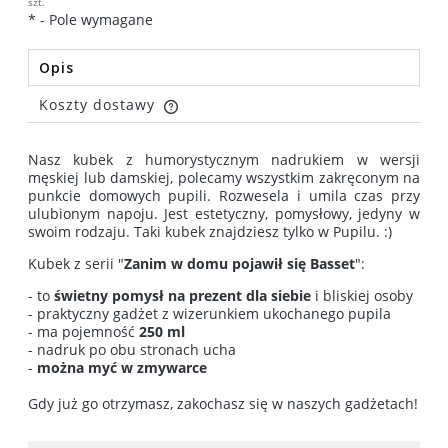
szt.
*
- Pole wymagane
Opis
Koszty dostawy
Cena nie zawiera ewentualnych kosztów płatności
Nasz kubek z humorystycznym nadrukiem w wersji
męskiej lub damskiej, polecamy wszystkim zakręconym na
punkcie domowych pupili. Rozwesela i umila czas przy
ulubionym napoju. Jest estetyczny, pomysłowy, jedyny w
swoim rodzaju. Taki kubek znajdziesz tylko w Pupilu. :)
Kubek z serii "
Zanim w domu pojawił się Basset
":
- to
świetny pomysł na prezent dla siebie
i bliskiej osoby
- praktyczny gadżet z wizerunkiem ukochanego pupila
- ma pojemność
250 ml
- nadruk po obu stronach ucha
-
można myć w zmywarce
Gdy już go otrzymasz, zakochasz się w naszych gadżetach!