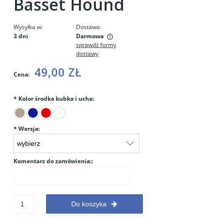
Basset Hound
Wysyłka w:
Dostawa:
3 dni
Darmowa
sprawdź formy
Cena nie zawiera ewentualnych kosztów płatności
dostawy
49,00 ZŁ
Cena:
*
Kolor środka kubka i ucha:
*
Wersja:
Komentarz do zamówienia::
Do koszyka