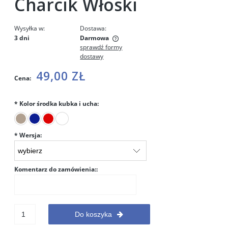
Charcik Włoski
Wysyłka w:
Dostawa:
3 dni
Darmowa
sprawdź formy
Cena nie zawiera ewentualnych kosztów płatności
dostawy
49,00 ZŁ
Cena:
*
Kolor środka kubka i ucha:
*
Wersja:
Komentarz do zamówienia::
Do koszyka