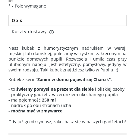
szt.
*
- Pole wymagane
Opis
Koszty dostawy
Cena nie zawiera ewentualnych kosztów płatności
Nasz kubek z humorystycznym nadrukiem w wersji
męskiej lub damskiej, polecamy wszystkim zakręconym na
punkcie domowych pupili. Rozwesela i umila czas przy
ulubionym napoju. Jest estetyczny, pomysłowy, jedyny w
swoim rodzaju. Taki kubek znajdziesz tylko w Pupilu. :)
Kubek z serii "
Zanim w domu pojawił się Charcik
":
- to
świetny pomysł na prezent dla siebie
i bliskiej osoby
- praktyczny gadżet z wizerunkiem ukochanego pupila
- ma pojemność
250 ml
- nadruk po obu stronach ucha
-
można myć w zmywarce
Gdy już go otrzymasz, zakochasz się w naszych gadżetach!