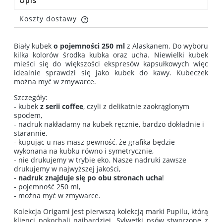
Opis
Koszty dostawy
Cena nie zawiera ewentualnych kosztów płatności
Biały kubek
o pojemności 250 ml
z Alaskanem. Do wyboru
kilka kolorów środka kubka oraz ucha. Niewielki kubek
mieści się do większości ekspresów kapsułkowych więc
idealnie sprawdzi się jako kubek do kawy. Kubeczek
można myć w zmywarce.
Szczegóły:
- kubek
z serii coffee
, czyli z delikatnie zaokrąglonym
spodem,
- nadruk nakładamy na kubek ręcznie, bardzo dokładnie i
starannie,
- kupując u nas masz pewność, że grafika będzie
wykonana na kubku równo i symetrycznie,
- nie drukujemy w trybie eko. Nasze nadruki zawsze
drukujemy w najwyższej jakości,
-
nadruk znajduje się po obu stronach ucha
!
- pojemność 250 ml,
- można myć w zmywarce.
Kolekcja Origami jest pierwszą kolekcją marki Pupilu, którą
klienci pokochali najbardziej. Sylwetki psów stworzone z