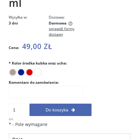
ml
Wysyłka w:
Dostawa:
3 dni
Darmowa
sprawdź formy
Cena nie zawiera ewentualnych kosztów płatności
dostawy
49,00 ZŁ
Cena:
*
Kolor środka kubka oraz ucha:
Komentarz do zamówienia:
Do koszyka
szt.
*
- Pole wymagane