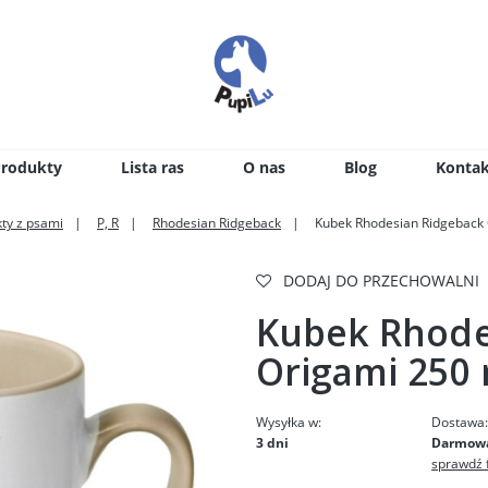
Produkty
Lista ras
O nas
Blog
Kontak
ty z psami
P, R
Rhodesian Ridgeback
Kubek Rhodesian Ridgeback 
DODAJ DO PRZECHOWALNI
Kubek Rhode
Origami 250 
Wysyłka w:
Dostawa
3 dni
Darmow
sprawdź 