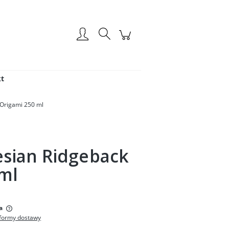
Zarejestruj się
Zaloguj się
t
Origami 250 ml
sian Ridgeback
ml
:
a
formy dostawy