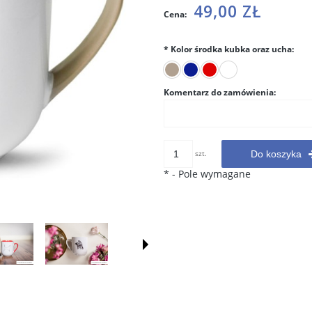
Cena nie zawiera ewentualnych
49,00 ZŁ
Cena:
kosztów płatności
*
Kolor środka kubka oraz ucha:
Komentarz do zamówienia:
szt.
Do koszyka
*
- Pole wymagane