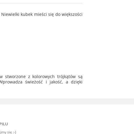
Niewielki kubek mieści się do większości
sów stworzone z kolorowych trójkątów są
prowadza świeżość i jakość, a dzięki
PILU
my się :-)