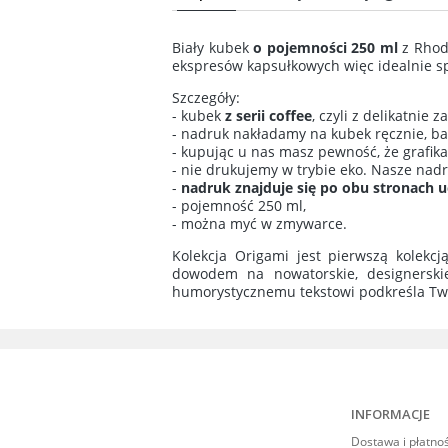
Cena n
Biały kubek
o pojemności 250 ml
z Rhode
kosztó
ekspresów kapsułkowych więc idealnie s
Szczegóły:
- kubek
z serii coffee
, czyli z delikatnie
- nadruk nakładamy na kubek ręcznie, bar
- kupując u nas masz pewność, że grafik
- nie drukujemy w trybie eko. Nasze nad
-
nadruk znajduje się po obu stronach 
- pojemność 250 ml,
- można myć w zmywarce.
Kolekcja Origami jest pierwszą kolekcj
dowodem na nowatorskie, designerski
humorystycznemu tekstowi podkreśla Tw
INFORMACJE
Dostawa i płatno