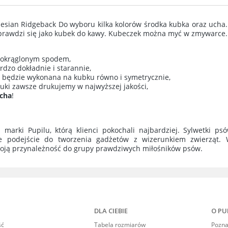
ie zawiera ewentualnych
sian Ridgeback Do wyboru kilka kolorów środka kubka oraz ucha. 
w płatności
prawdzi się jako kubek do kawy. Kubeczek można myć w zmywarce.
 zaokrąglonym spodem,
dzo dokładnie i starannie,
a będzie wykonana na kubku równo i symetrycznie,
ruki zawsze drukujemy w najwyższej jakości,
ucha
!
ą marki Pupilu, którą klienci pokochali najbardziej. Sylwetki p
e podejście do tworzenia gadżetów z wizerunkiem zwierząt. W
oją przynależność do grupy prawdziwych miłośników psów.
DLA CIEBIE
O PU
ść
Tabela rozmiarów
Poznaj