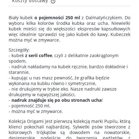
Koszty dostawy
Cena nie zawiera ewentualnych kosztów płatności
Biały kubek
o pojemności 250 ml
z Dalmatyńczykiem. Do
wyboru kilka kolorów środka kubka oraz ucha. Niewielki
kubek mieści się do większości ekspresów kapsułkowych
więc idealnie sprawdzi się jako kubek do kawy. Kubeczek
można myć w zmywarce.
Szczegóły:
- kubek
z serii coffee
, czyli z delikatnie zaokrąglonym
spodem,
- nadruk nakładamy na kubek ręcznie, bardzo dokładnie i
starannie,
- kupując u nas masz pewność, że grafika będzie
wykonana na kubku równo i symetrycznie,
- nie drukujemy w trybie eko. Nasze nadruki zawsze
drukujemy w najwyższej jakości,
-
nadruk znajduje się po obu stronach ucha
!
- pojemność 250 ml,
- można myć w zmywarce.
Kolekcja Origami jest pierwszą kolekcją marki Pupilu, którą
klienci pokochali najbardziej. Sylwetki psów stworzone z
kolorowych trójkątów są dowodem na nowatorskie,
designerskie podejście do tworzenia gadżetów z