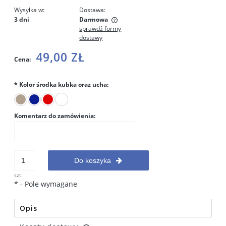
Wysyłka w:
Dostawa:
3 dni
Darmowa
sprawdź formy
Cena nie zawiera ewentualnych kosztów płatności
dostawy
49,00 ZŁ
Cena:
*
Kolor środka kubka oraz ucha:
Komentarz do zamówienia:
Do koszyka
szt.
*
- Pole wymagane
Opis