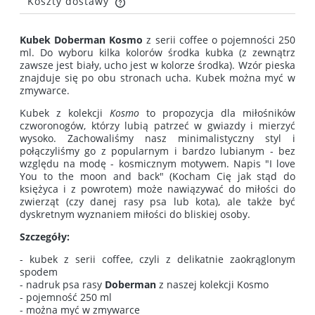
Koszty dostawy
Cena nie zawiera ewentualnych kosztów płatności
Kubek Doberman Kosmo
z serii coffee o pojemności 250
ml. Do wyboru kilka kolorów środka kubka (z zewnątrz
zawsze jest biały, ucho jest w kolorze środka). Wzór pieska
znajduje się po obu stronach ucha. Kubek można myć w
zmywarce.
Kubek z kolekcji
Kosmo
to propozycja dla miłośników
czworonogów, którzy lubią patrzeć w gwiazdy i mierzyć
wysoko. Zachowaliśmy nasz minimalistyczny styl i
połączyliśmy go z popularnym i bardzo lubianym - bez
względu na modę - kosmicznym motywem. Napis "I love
You to the moon and back" (Kocham Cię jak stąd do
księżyca i z powrotem) może nawiązywać do miłości do
zwierząt (czy danej rasy psa lub kota), ale także być
dyskretnym wyznaniem miłości do bliskiej osoby.
Szczegóły:
- kubek z serii coffee, czyli z delikatnie zaokrąglonym
spodem
- nadruk psa rasy
Doberman
z naszej kolekcji Kosmo
- pojemność 250 ml
- można myć w zmywarce