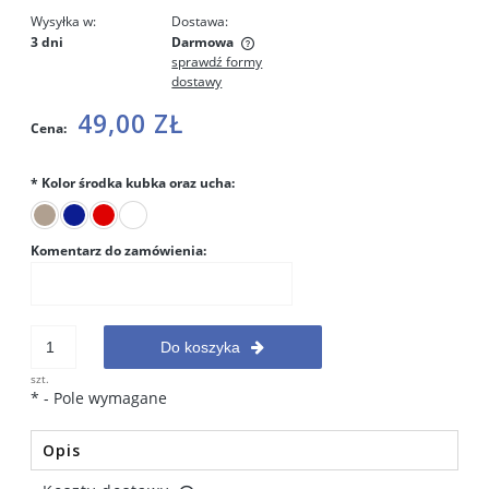
Wysyłka w:
Dostawa:
3 dni
Darmowa
sprawdź formy
Cena nie zawiera ewentualnych kosztów płatności
dostawy
49,00 ZŁ
Cena:
*
Kolor środka kubka oraz ucha:
Komentarz do zamówienia:
Do koszyka
szt.
*
- Pole wymagane
Opis