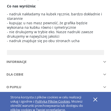
Co nas wyróżnia:
- nadruk nakładamy na kubek ręcznie, bardzo dokładnie i
starannie
- kupując u nas masz pewność, że grafika będzie
wykonana na kubku równo i symetrycznie
- nie drukujemy w trybie eko. Nasze nadruki zawsze
drukujemy w najwyższej jakości
- nadruk znajduje się po obu stronach ucha
INFORMACJE
DLA CIEBIE
O PUPILU
Strona korzysta z plików cookies w celu realizacji
Pokaż pełną wersję strony
usług i zgodnie z
Polityką Plików Cookies
. Możesz
określić warunki przechowywania lub dostępu do
Sklep internetowy Shoper.pl
plików cookies w Twojej przeglądarce.