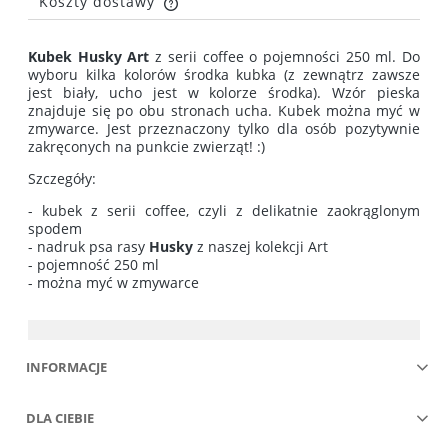
Koszty dostawy
Cena nie zawiera ewentualnych kosztów płatności
Kubek Husky Art
z serii coffee o pojemności 250 ml. Do
wyboru kilka kolorów środka kubka (z zewnątrz zawsze
jest biały, ucho jest w kolorze środka). Wzór pieska
znajduje się po obu stronach ucha. Kubek można myć w
zmywarce. Jest przeznaczony tylko dla osób pozytywnie
zakręconych na punkcie zwierząt! :)
Szczegóły:
- kubek z serii coffee, czyli z delikatnie zaokrąglonym
spodem
- nadruk psa rasy
Husky
z naszej kolekcji Art
- pojemność 250 ml
- można myć w zmywarce
INFORMACJE
DLA CIEBIE