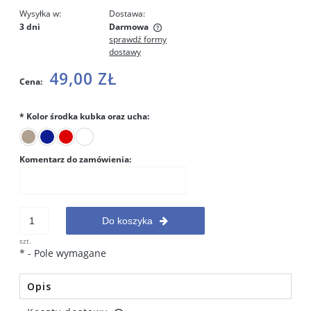
Wysyłka w:
Dostawa:
3 dni
Darmowa
sprawdź formy
Cena nie zawiera ewentualnych kosztów płatności
dostawy
49,00 ZŁ
Cena:
*
Kolor środka kubka oraz ucha:
Komentarz do zamówienia:
Do koszyka
szt.
*
- Pole wymagane
Opis