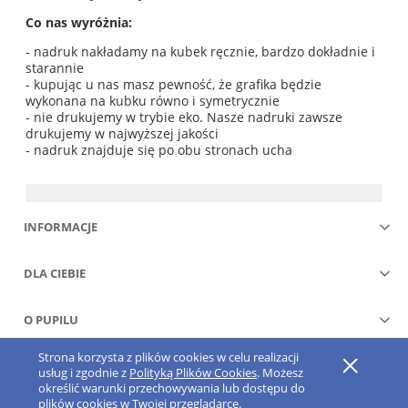
Co nas wyróżnia:
- nadruk nakładamy na kubek ręcznie, bardzo dokładnie i
starannie
- kupując u nas masz pewność, że grafika będzie
wykonana na kubku równo i symetrycznie
- nie drukujemy w trybie eko. Nasze nadruki zawsze
drukujemy w najwyższej jakości
- nadruk znajduje się po obu stronach ucha
INFORMACJE
DLA CIEBIE
O PUPILU
Strona korzysta z plików cookies w celu realizacji
Pokaż pełną wersję strony
usług i zgodnie z
Polityką Plików Cookies
. Możesz
określić warunki przechowywania lub dostępu do
Sklep internetowy Shoper.pl
plików cookies w Twojej przeglądarce.