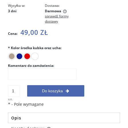
Wysyłka w:
Dostawa:
3 dni
Darmowa
sprawdź formy
Cena nie zawiera ewentualnych kosztów płatności
dostawy
49,00 ZŁ
Cena:
*
Kolor środka kubka oraz ucha:
Komentarz do zamówienia:
Do koszyka
szt.
*
- Pole wymagane
Opis