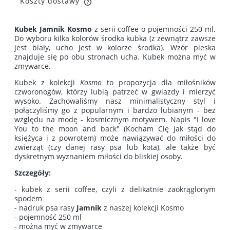
Koszty dostawy
Cena nie zawiera ewentualnych kosztów płatności
Kubek Jamnik Kosmo
z serii coffee o pojemności 250 ml.
Do wyboru kilka kolorów środka kubka (z zewnątrz zawsze
jest biały, ucho jest w kolorze środka). Wzór pieska
znajduje się po obu stronach ucha. Kubek można myć w
zmywarce.
Kubek z kolekcji
Kosmo
to propozycja dla miłośników
czworonogów, którzy lubią patrzeć w gwiazdy i mierzyć
wysoko. Zachowaliśmy nasz minimalistyczny styl i
połączyliśmy go z popularnym i bardzo lubianym - bez
względu na modę - kosmicznym motywem. Napis "I love
You to the moon and back" (Kocham Cię jak stąd do
księżyca i z powrotem) może nawiązywać do miłości do
zwierząt (czy danej rasy psa lub kota), ale także być
dyskretnym wyznaniem miłości do bliskiej osoby.
Szczegóły:
- kubek z serii coffee, czyli z delikatnie zaokrąglonym
spodem
- nadruk psa rasy
Jamnik
z naszej kolekcji Kosmo
- pojemność 250 ml
- można myć w zmywarce