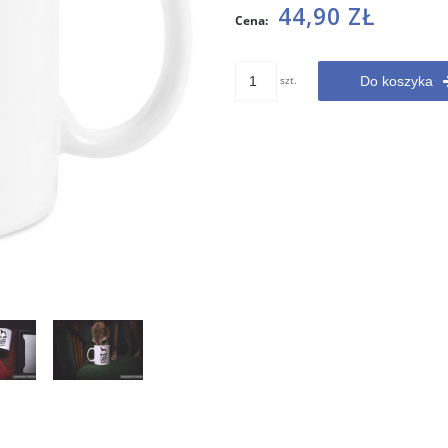
Cena nie zawiera ewentualnych
44,90 ZŁ
Cena:
kosztów płatności
szt.
Do koszyka