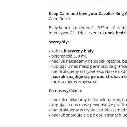
Cena n
Keep Calm and love your Cavalier King C
kosztó
Calm Retro”.
Biały kubek o pojemności 330 ml. Ceram
intensywność, dzięki czemu
kubek będzie
Szczegóły:
- kubek
klasyczny biały
,
- pojemność 330 ml,
- nadruk nakładamy na kubek ręcznie, bar
- kupując u nas masz pewność, że grafik
- nie drukujemy w trybie eko. Nasze nad
-
nadruk znajduje się po obu stronach 
- można myć w zmywarce.
Co nas wyróżnia:
- nadruk nakładamy na kubek ręcznie, bar
- kupując u nas masz pewność, że grafik
- nie drukujemy w trybie eko. Nasze nad
- nadruk znajduje się po obu stronach u