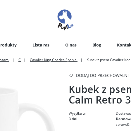
Produkty
Lista ras
O nas
Blog
Kontak
 psami
C
Cavalier King Charles Spaniel
Kubek z psem Cavalier Kee
DODAJ DO PRZECHOWALNI
Kubek z psem
Calm Retro 3
Wysyłka w:
Dostawa
3 dni
Darmow
sprawdź 