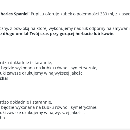
ie zawiera ewentualnych
harles Spaniel!
PupiLu oferuje kubek o pojemności 330 ml, z klasy
w płatności
iczny, z powłoką na której wykonujemy nadruk odporny na zmywan
 długo umilał Twój czas przy gorącej herbacie lub kawie
.
dzo dokładnie i starannie,
a będzie wykonana na kubku równo i symetrycznie,
ruki zawsze drukujemy w najwyższej jakości,
ucha
!
dzo dokładnie i starannie,
a będzie wykonana na kubku równo i symetrycznie,
ruki zawsze drukujemy w najwyższej jakości,
cha.