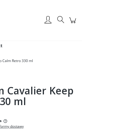
Zarejestruj się
Zaloguj się
t
p Calm Retro 330 ml
 Cavalier Keep
30 ml
:
a
formy dostawy