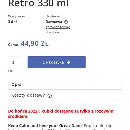
Retro 330 ml
Wysyłka w:
Dostawa:
3 dni
Darmowa
sprawdź formy
Cena nie zawiera ewentualnych kosztów płatności
dostawy
44,90 ZŁ
Cena:
Do koszyka
szt.
Opis
Koszty dostawy
Cena nie zawiera ewentualnych kosztów płatności
Do końca 2022r. kubki dostępne są tylko z różowym
środkiem.
Keep Calm and love your Great Dane!
PupiLu oferuje