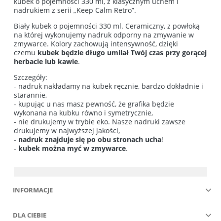
kubek o pojemności 330 ml, z klasycznym uchem i
nadrukiem z serii „Keep Calm Retro”.
Biały kubek o pojemności 330 ml. Ceramiczny, z powłoką
na której wykonujemy nadruk odporny na zmywanie w
zmywarce. Kolory zachowują intensywność, dzięki
czemu
kubek będzie długo umilał Twój czas przy gorącej
herbacie lub kawie
.
Szczegóły:
- nadruk nakładamy na kubek ręcznie, bardzo dokładnie i
starannie,
- kupując u nas masz pewność, że grafika będzie
wykonana na kubku równo i symetrycznie,
- nie drukujemy w trybie eko. Nasze nadruki zawsze
drukujemy w najwyższej jakości,
-
nadruk znajduje się po obu stronach ucha
!
-
kubek można myć w zmywarce
.
INFORMACJE
DLA CIEBIE