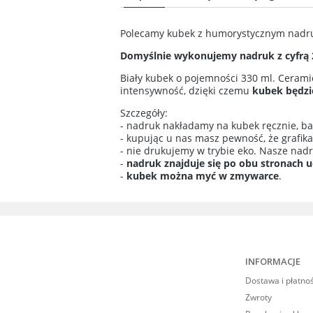
Cena n
Polecamy kubek z humorystycznym nadru
kosztó
Domyślnie wykonujemy nadruk z cyfrą 2
Biały kubek o pojemności 330 ml. Ceram
intensywność, dzięki czemu
kubek będzie
Szczegóły:
- nadruk nakładamy na kubek ręcznie, bar
- kupując u nas masz pewność, że grafik
- nie drukujemy w trybie eko. Nasze nad
-
nadruk znajduje się po obu stronach 
-
kubek można myć w zmywarce
.
INFORMACJE
Dostawa i płatno
Zwroty