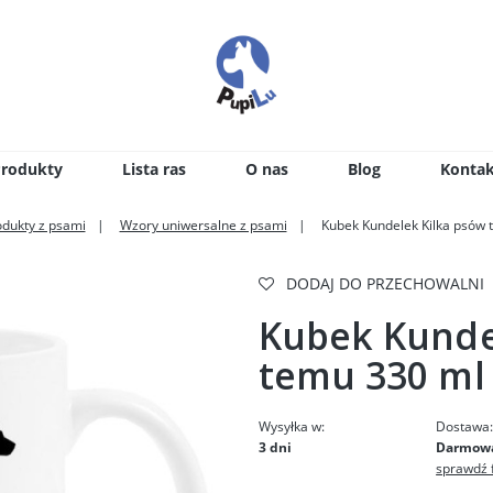
Produkty
Lista ras
O nas
Blog
Kontak
odukty z psami
Wzory uniwersalne z psami
Kubek Kundelek Kilka psów 
DODAJ DO PRZECHOWALNI
Kubek Kunde
temu 330 ml
Wysyłka w:
Dostawa
3 dni
Darmow
sprawdź 