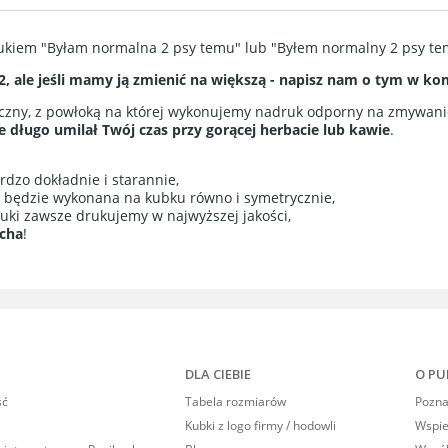
ie zawiera ewentualnych
kiem "Byłam normalna 2 psy temu" lub "Byłem normalny 2 psy te
w płatności
, ale jeśli mamy ją zmienić na większą - napisz nam o tym w k
iczny, z powłoką na której wykonujemy nadruk odporny na zmywan
 długo umilał Twój czas przy gorącej herbacie lub kawie
.
dzo dokładnie i starannie,
a będzie wykonana na kubku równo i symetrycznie,
ruki zawsze drukujemy w najwyższej jakości,
ucha
!
DLA CIEBIE
O PU
ść
Tabela rozmiarów
Poznaj
Kubki z logo firmy / hodowli
Wspi