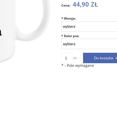
Cena nie zawiera ewentualnych
44,90 ZŁ
Cena:
kosztów płatności
*
Wersja:
*
Kolor psa:
szt.
Do koszyka
*
- Pole wymagane