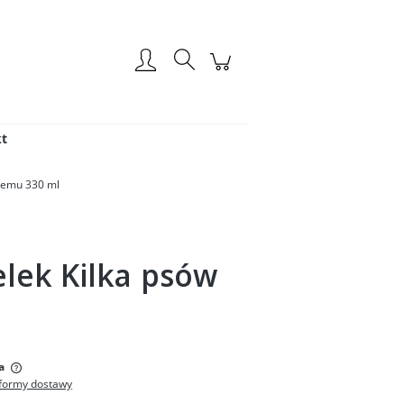
Zarejestruj się
Zaloguj się
t
temu 330 ml
lek Kilka psów
:
a
formy dostawy