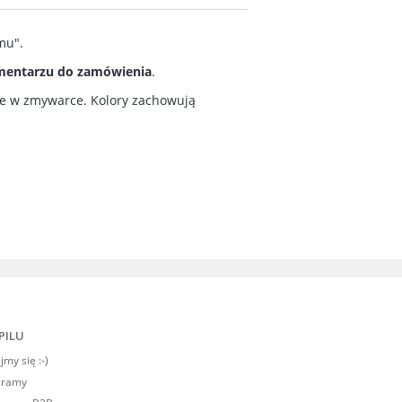
mu".
omentarzu do zamówienia
.
ie w zmywarce. Kolory zachowują
PILU
my się :-)
eramy