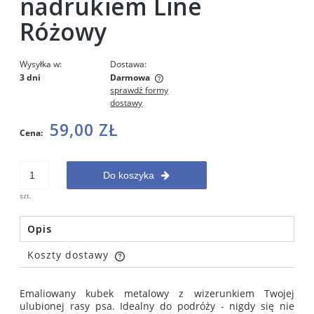
nadrukiem Line
Różowy
Wysyłka w:
Dostawa:
3 dni
Darmowa
sprawdź formy
Cena nie zawiera ewentualnych kosztów płatności
dostawy
59,00 ZŁ
Cena:
Do koszyka
szt.
Opis
Koszty dostawy
Cena nie zawiera ewentualnych kosztów płatności
Emaliowany kubek metalowy z wizerunkiem Twojej
ulubionej rasy psa. Idealny do podróży - nigdy się nie