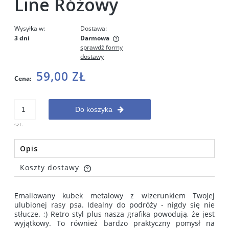
Line Różowy
Wysyłka w:
Dostawa:
3 dni
Darmowa
sprawdź formy
Cena nie zawiera ewentualnych kosztów płatności
dostawy
59,00 ZŁ
Cena:
Do koszyka
szt.
Opis
Koszty dostawy
Cena nie zawiera ewentualnych kosztów płatności
Emaliowany kubek metalowy z wizerunkiem Twojej
ulubionej rasy psa. Idealny do podróży - nigdy się nie
stłucze. ;) Retro styl plus nasza grafika powodują, że jest
wyjątkowy. To również bardzo praktyczny pomysł na