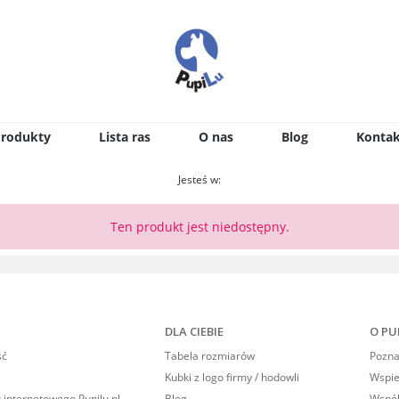
Produkty
Lista ras
O nas
Blog
Kontak
Jesteś w:
Ten produkt jest niedostępny.
DLA CIEBIE
O PU
ść
Tabela rozmiarów
Poznaj
Kubki z logo firmy / hodowli
Wspi
 internetowego Pupilu.pl
Blog
Współ