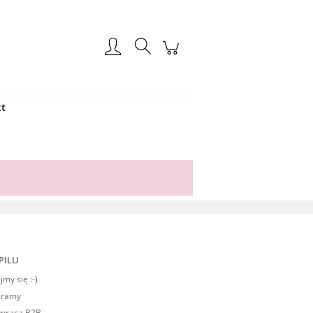
Zarejestruj się
Zaloguj się
t
PILU
my się :-)
eramy
praca B2B