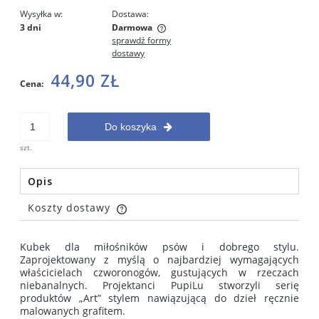
Wysyłka w:
Dostawa:
3 dni
Darmowa
sprawdź formy
Cena nie zawiera ewentualnych kosztów płatności
dostawy
44,90 ZŁ
Cena:
Do koszyka
szt.
Opis
Koszty dostawy
Cena nie zawiera ewentualnych kosztów płatności
Kubek dla miłośników psów i dobrego stylu.
Zaprojektowany z myślą o najbardziej wymagających
właścicielach czworonogów, gustujących w rzeczach
niebanalnych. Projektanci PupiLu stworzyli serię
produktów „Art” stylem nawiązującą do dzieł ręcznie
malowanych grafitem.