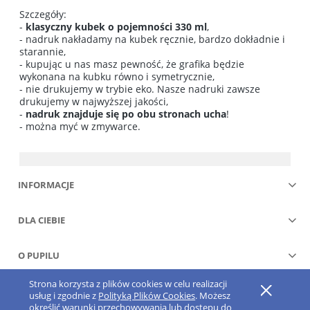
Szczegóły:
-
klasyczny kubek o pojemności 330 ml
,
- nadruk nakładamy na kubek ręcznie, bardzo dokładnie i
starannie,
- kupując u nas masz pewność, że grafika będzie
wykonana na kubku równo i symetrycznie,
- nie drukujemy w trybie eko. Nasze nadruki zawsze
drukujemy w najwyższej jakości,
-
nadruk znajduje się po obu stronach ucha
!
- można myć w zmywarce.
INFORMACJE
DLA CIEBIE
O PUPILU
Strona korzysta z plików cookies w celu realizacji
Pokaż pełną wersję strony
usług i zgodnie z
Polityką Plików Cookies
. Możesz
określić warunki przechowywania lub dostępu do