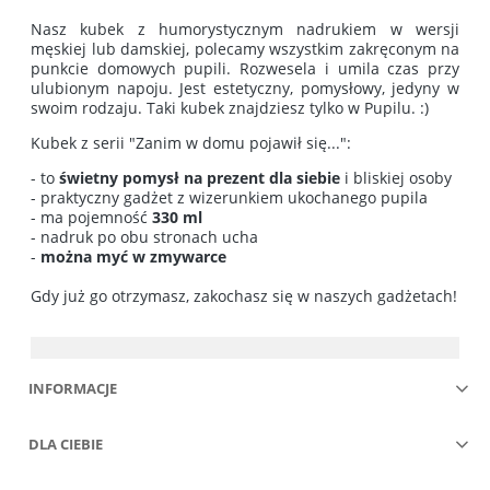
Nasz kubek z humorystycznym nadrukiem w wersji
męskiej lub damskiej, polecamy wszystkim zakręconym na
punkcie domowych pupili. Rozwesela i umila czas przy
ulubionym napoju. Jest estetyczny, pomysłowy, jedyny w
swoim rodzaju. Taki kubek znajdziesz tylko w Pupilu. :)
Kubek z serii "Zanim w domu pojawił się...":
- to
świetny pomysł na prezent dla siebie
i bliskiej osoby
- praktyczny gadżet z wizerunkiem ukochanego pupila
- ma pojemność
330 ml
- nadruk po obu stronach ucha
-
można myć w zmywarce
Gdy już go otrzymasz, zakochasz się w naszych gadżetach!
INFORMACJE
DLA CIEBIE