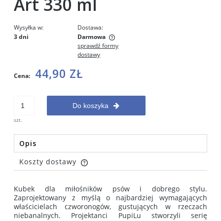
Art 330 ml
Wysyłka w:
Dostawa:
3 dni
Darmowa
sprawdź formy
Cena nie zawiera ewentualnych kosztów płatności
dostawy
44,90 ZŁ
Cena:
Do koszyka
szt.
Opis
Koszty dostawy
Cena nie zawiera ewentualnych kosztów płatności
Kubek dla miłośników psów i dobrego stylu.
Zaprojektowany z myślą o najbardziej wymagających
właścicielach czworonogów, gustujących w rzeczach
niebanalnych. Projektanci PupiLu stworzyli serię