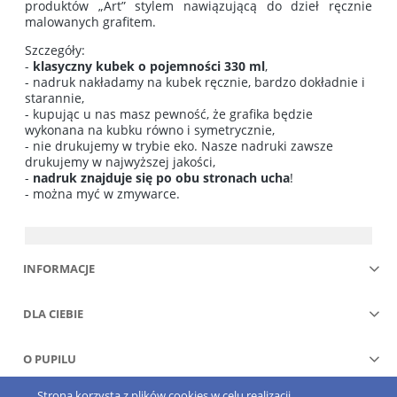
produktów „Art” stylem nawiązującą do dzieł ręcznie
malowanych grafitem.
Szczegóły:
-
klasyczny kubek o pojemności 330 ml
,
- nadruk nakładamy na kubek ręcznie, bardzo dokładnie i
starannie,
- kupując u nas masz pewność, że grafika będzie
wykonana na kubku równo i symetrycznie,
- nie drukujemy w trybie eko. Nasze nadruki zawsze
drukujemy w najwyższej jakości,
-
nadruk znajduje się po obu stronach ucha
!
- można myć w zmywarce.
INFORMACJE
DLA CIEBIE
O PUPILU
Strona korzysta z plików cookies w celu realizacji