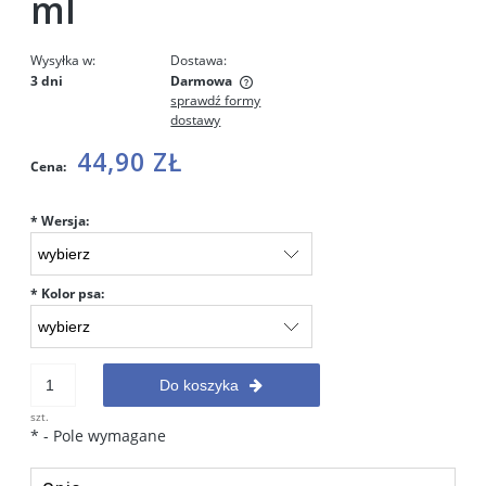
ml
Wysyłka w:
Dostawa:
3 dni
Darmowa
sprawdź formy
Cena nie zawiera ewentualnych kosztów płatności
dostawy
44,90 ZŁ
Cena:
*
Wersja:
*
Kolor psa:
Do koszyka
szt.
*
- Pole wymagane