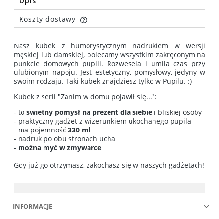
Opis
Koszty dostawy
Cena nie zawiera ewentualnych kosztów płatności
Nasz kubek z humorystycznym nadrukiem w wersji
męskiej lub damskiej, polecamy wszystkim zakręconym na
punkcie domowych pupili. Rozwesela i umila czas przy
ulubionym napoju. Jest estetyczny, pomysłowy, jedyny w
swoim rodzaju. Taki kubek znajdziesz tylko w Pupilu. :)
Kubek z serii "Zanim w domu pojawił się...":
- to
świetny pomysł na prezent dla siebie
i bliskiej osoby
- praktyczny gadżet z wizerunkiem ukochanego pupila
- ma pojemność
330 ml
- nadruk po obu stronach ucha
-
można myć w zmywarce
Gdy już go otrzymasz, zakochasz się w naszych gadżetach!
INFORMACJE