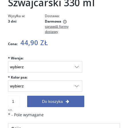
Szwajcarski 330 ml
Wysyłka w:
Dostawa:
3 dni
Darmowa
sprawdź formy
Cena nie zawiera ewentualnych kosztów płatności
dostawy
44,90 ZŁ
Cena:
*
Wersja:
*
Kolor psa:
Do koszyka
szt.
*
- Pole wymagane