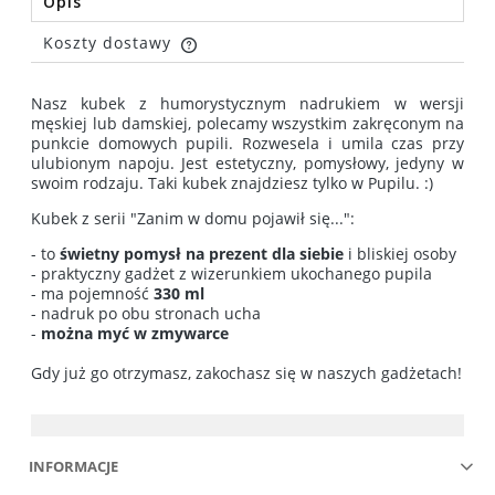
Opis
Koszty dostawy
Cena nie zawiera ewentualnych kosztów płatności
Nasz kubek z humorystycznym nadrukiem w wersji
męskiej lub damskiej, polecamy wszystkim zakręconym na
punkcie domowych pupili. Rozwesela i umila czas przy
ulubionym napoju. Jest estetyczny, pomysłowy, jedyny w
swoim rodzaju. Taki kubek znajdziesz tylko w Pupilu. :)
Kubek z serii "Zanim w domu pojawił się...":
- to
świetny pomysł na prezent dla siebie
i bliskiej osoby
- praktyczny gadżet z wizerunkiem ukochanego pupila
- ma pojemność
330 ml
- nadruk po obu stronach ucha
-
można myć w zmywarce
Gdy już go otrzymasz, zakochasz się w naszych gadżetach!
INFORMACJE