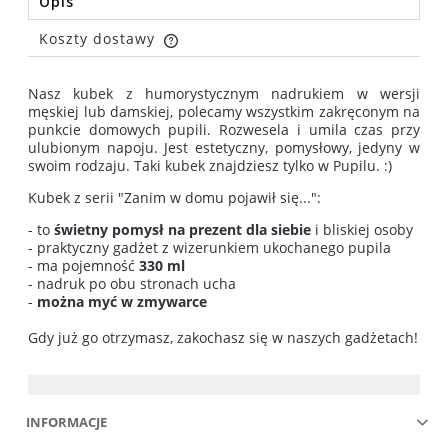
Opis
Koszty dostawy
Cena nie zawiera ewentualnych kosztów płatności
Nasz kubek z humorystycznym nadrukiem w wersji
męskiej lub damskiej, polecamy wszystkim zakręconym na
punkcie domowych pupili. Rozwesela i umila czas przy
ulubionym napoju. Jest estetyczny, pomysłowy, jedyny w
swoim rodzaju. Taki kubek znajdziesz tylko w Pupilu. :)
Kubek z serii "Zanim w domu pojawił się...":
- to
świetny pomysł na prezent dla siebie
i bliskiej osoby
- praktyczny gadżet z wizerunkiem ukochanego pupila
- ma pojemność
330 ml
- nadruk po obu stronach ucha
-
można myć w zmywarce
Gdy już go otrzymasz, zakochasz się w naszych gadżetach!
INFORMACJE