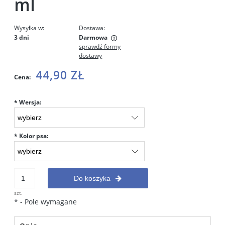
ml
Wysyłka w:
Dostawa:
3 dni
Darmowa
sprawdź formy
Cena nie zawiera ewentualnych kosztów płatności
dostawy
44,90 ZŁ
Cena:
*
Wersja:
*
Kolor psa:
Do koszyka
szt.
*
- Pole wymagane