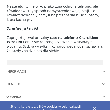
Nasze etui to nie tylko praktyczna ochrona telefonu, ale
również świetny sposób na wyrażenie swojej pasji. To
również doskonały pomysł na prezent dla bliskiej osoby,
która kocha psy!
Zamów już dziś!
Zaprojektuj swój unikalny
case na telefon z Charcikiem
Włoskim
i ciesz się ochroną urządzenia w stylowym
wydaniu. Szybka wysyłka i różnorodność modeli sprawiają,
że każdy znajdzie coś dla siebie.
INFORMACJE
DLA CIEBIE
O PUPILU
Strona korzysta z plików cookies w celu realizacji