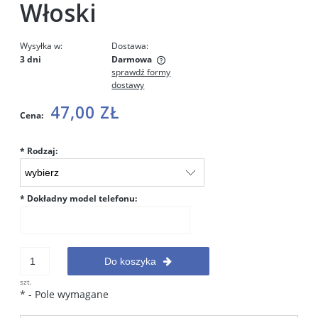
Włoski
Wysyłka w:
Dostawa:
3 dni
Darmowa
sprawdź formy
Cena nie zawiera ewentualnych kosztów płatności
dostawy
47,00 ZŁ
Cena:
*
Rodzaj:
*
Dokładny model telefonu:
Do koszyka
szt.
*
- Pole wymagane