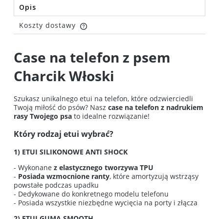
Opis
Koszty dostawy
Cena nie zawiera ewentualnych kosztów płatności
Case na telefon z psem
Charcik Włoski
Szukasz unikalnego etui na telefon, które odzwierciedli
Twoją miłość do psów? Nasz
case na telefon z nadrukiem
rasy Twojego psa
to idealne rozwiązanie!
Który rodzaj etui wybrać?
1) ETUI SILIKONOWE ANTI SHOCK
- Wykonane
z elastycznego tworzywa TPU
-
Posiada wzmocnione ranty
, które amortyzują wstrząsy
powstałe podczas upadku
- Dedykowane do konkretnego modelu telefonu
- Posiada wszystkie niezbędne wycięcia na porty i złącza
2) ETUI GUMA SMOOTH