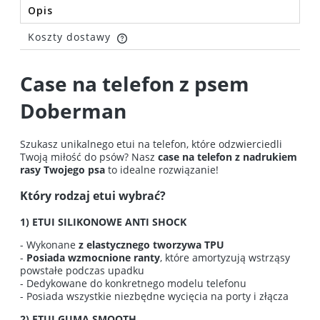
Opis
Koszty dostawy
Cena nie zawiera ewentualnych kosztów płatności
Case na telefon z psem
Doberman
Szukasz unikalnego etui na telefon, które odzwierciedli
Twoją miłość do psów? Nasz
case na telefon z nadrukiem
rasy Twojego psa
to idealne rozwiązanie!
Który rodzaj etui wybrać?
1) ETUI SILIKONOWE ANTI SHOCK
- Wykonane
z elastycznego tworzywa TPU
-
Posiada wzmocnione ranty
, które amortyzują wstrząsy
powstałe podczas upadku
- Dedykowane do konkretnego modelu telefonu
- Posiada wszystkie niezbędne wycięcia na porty i złącza
2) ETUI GUMA SMOOTH