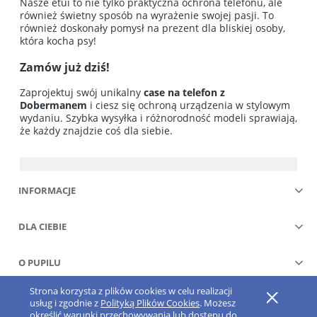
Nasze etui to nie tylko praktyczna ochrona telefonu, ale
również świetny sposób na wyrażenie swojej pasji. To
również doskonały pomysł na prezent dla bliskiej osoby,
która kocha psy!
Zamów już dziś!
Zaprojektuj swój unikalny
case na telefon z
Dobermanem
i ciesz się ochroną urządzenia w stylowym
wydaniu. Szybka wysyłka i różnorodność modeli sprawiają,
że każdy znajdzie coś dla siebie.
INFORMACJE
DLA CIEBIE
O PUPILU
Strona korzysta z plików cookies w celu realizacji
Pokaż pełną wersję strony
usług i zgodnie z
Polityką Plików Cookies
. Możesz
określić warunki przechowywania lub dostępu do