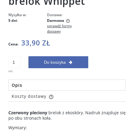
brelok Whippet
Wysyłka w:
Dostawa:
5 dni
Darmowa
sprawdź formy
Cena nie zawiera ewentualnych kosztów płatności
dostawy
33,90 ZŁ
Cena:
Do koszyka
szt.
Opis
Koszty dostawy
Cena nie zawiera ewentualnych kosztów płatności
Czerwony pleciony
brelok z ekoskóry. Nadruk znajduje się
po obu stronach koła.
Wymiary: