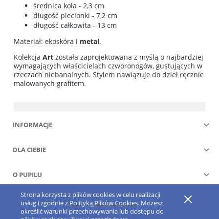
średnica koła - 2,3 cm
długość plecionki - 7,2 cm
długość całkowita - 13 cm
Materiał: ekoskóra i
metal
.
Kolekcja
Art
została zaprojektowana z myślą o najbardziej
wymagających właścicielach czworonogów, gustujących w
rzeczach niebanalnych. Stylem nawiązuje do dzieł ręcznie
malowanych grafitem.
INFORMACJE
DLA CIEBIE
O PUPILU
Strona korzysta z plików cookies w celu realizacji
Pokaż pełną wersję strony
usług i zgodnie z
Polityką Plików Cookies
. Możesz
określić warunki przechowywania lub dostępu do
Sklep internetowy Shoper.pl