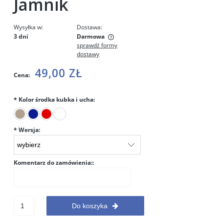
Jamnik
Wysyłka w:
Dostawa:
3 dni
Darmowa
sprawdź formy
Cena nie zawiera ewentualnych kosztów płatności
dostawy
49,00 ZŁ
Cena:
*
Kolor środka kubka i ucha:
*
Wersja:
Komentarz do zamówienia::
Do koszyka