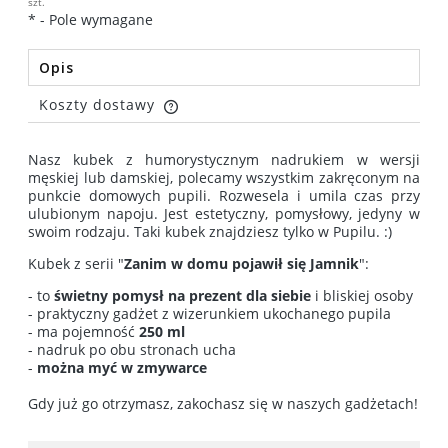
szt.
*
- Pole wymagane
Opis
Koszty dostawy
Cena nie zawiera ewentualnych kosztów płatności
Nasz kubek z humorystycznym nadrukiem w wersji
męskiej lub damskiej, polecamy wszystkim zakręconym na
punkcie domowych pupili. Rozwesela i umila czas przy
ulubionym napoju. Jest estetyczny, pomysłowy, jedyny w
swoim rodzaju. Taki kubek znajdziesz tylko w Pupilu. :)
Kubek z serii "
Zanim w domu pojawił się Jamnik
":
- to
świetny pomysł na prezent dla siebie
i bliskiej osoby
- praktyczny gadżet z wizerunkiem ukochanego pupila
- ma pojemność
250 ml
- nadruk po obu stronach ucha
-
można myć w zmywarce
Gdy już go otrzymasz, zakochasz się w naszych gadżetach!